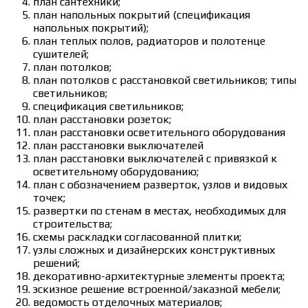
план сантехники;
Цілодобово оформити
8000 гривень в кредит на картку
і
план напольных покрытий (спецификация
переплату. Вважайте суму в онлайн калькуляторі.
напольных покрытий);
план теплых полов, радиаторов и полотенце
Ми склали чесний
рейтинг МФО
на основі відгуків клієнті
сушителей;
правильні фінансові рішення.
план потолков;
Большой и современный
каталог МФО
представлен на стр
план потолков с расстановкой светильников; типы
себя самое выгодное кредитное предложение. Оформити б
светильников;
позику онлайн на картку
з моментальним рішенням. Отрим
спецификация светильников;
моментальному порядку. Позики без відмови і
онлайн кр
план расстановки розеток;
це нові види фінансових послуг на кредитному ринку Укра
план расстановки осветительного оборудования
проблем.
план расстановки выключателей
план расстановки выключателей с привязкой к
осветительному оборудованию;
план с обозначением разверток, узлов и видовых
точек;
развертки по стенам в местах, необходимых для
строительства;
схемы раскладки согласованной плитки;
узлы сложных и дизайнерских конструктивных
решений;
декоративно-архитектурные элементы проекта;
эскизное решение встроенной/заказной мебели;
ведомость отделочных материалов;